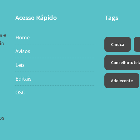
Acesso Rápido
Tags
a e
Home
io
Cmdca
Avisos
Conselhotutel
Leis
Editais
Adolecente
OSC
os