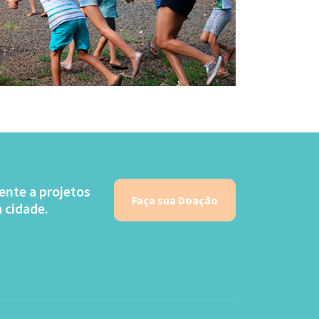
ente a projetos
Faça sua Doação
 cidade.