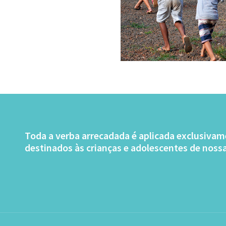
Toda a verba arrecadada é aplicada exclusivam
destinados às crianças e adolescentes de nossa