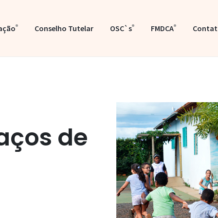
lação
Conselho Tutelar
OSC`s
FMDCA
Conta
aços de